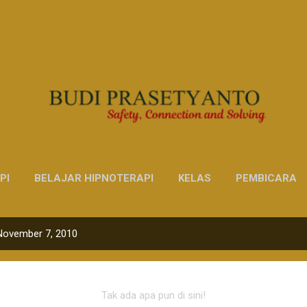
Langsung ke konten utama
PI
BELAJAR HIPNOTERAPI
KELAS
PEMBICARA
LAINNYA…
KONTAK
November 7, 2010
Tak ada apa pun di sini!