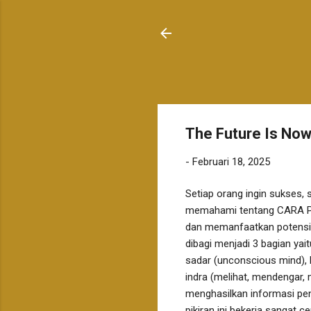
The Future Is No
-
Februari 18, 2025
Setiap orang ingin sukses, s
memahami tentang CARA PIK
dan memanfaatkan potensi i
dibagi menjadi 3 bagian yai
sadar (unconscious mind), 
indra (melihat, mendengar
menghasilkan informasi pen
pikiran ini bekerja sangat 