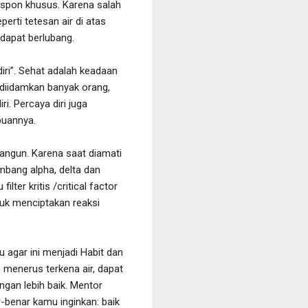
respon khusus. Karena salah
erti tetesan air di atas
 dapat berlubang.
ri”. Sehat adalah keadaan
g diidamkan banyak orang,
. Percaya diri juga
puannya.
 bangun. Karena saat diamati
mbang alpha, delta dan
ter kritis /critical factor
tuk menciptakan reaksi
tu agar ini menjadi Habit dan
s menerus terkena air, dapat
ngan lebih baik. Mentor
-benar kamu inginkan: baik