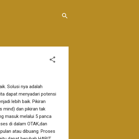
aik. Solusi nya adalah
ta dapat menyadari potensi
di lebih baik. Pikiran
s mind) dan pikiran tak
ang masuk melalui 5 panca
oses di dalam OTAK,dan
mpulan atau dibuang. Proses
Yaitu dapat berubah HABIT