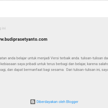
 ini
ww.budiprasetyanto.com
an anda belajar untuk menjadi Versi terbaik anda. tulisan-tulisan dan
ebiasaan saya pribadi untuk terus berbagi dan belajar, karena sala
bagi, dan dapat bermanfaat bagi sesama. Dari tulisan-tulisan ini, say
ncapai tujuan anda, baik itu sukses, sehat ataupun hidup lebih b
n tubuh, pikiran, perasaan, dan jiwa ataupun terkait dengan tips pen
g telah bertemu dan menjadi lebih baik, karena mereka mendapatkan
kedar teori yang dipalajari dari pelatihan saja. namun informasi dan 
logi dan Teori yang sesuai dengan keberlangsungan. Selamat menjela
Diberdayakan oleh Blogger
nya. Terima ...