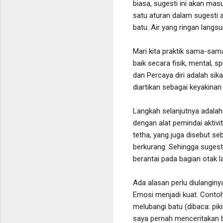
biasa, sugesti ini akan ma
satu aturan dalam sugesti a
batu. Air yang ringan langs
Mari kita praktik sama-sam
baik secara fisik, mental, 
dan Percaya diri adalah si
diartikan sebagai keyakin
Langkah selanjutnya adalah 
dengan alat pemindai aktiv
tetha, yang juga disebut seb
berkurang. Sehingga sugest
berantai pada bagian otak 
Ada alasan perlu diulanginya
Emosi menjadi kuat. Contoh 
melubangi batu (dibaca: pi
saya pernah menceritakan b