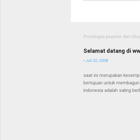
Postingan populer dari blog
Selamat datang di w
-
Juli 20, 2008
saat ini merupakan kesempat
bertujuan untuk membagun k
indonesia adalah saling ber
bantu dan membantu anda me
pentingnya keseimbangan aka
Faktanya banyak orang yan
NYATA yang teruji, bukan se
adalah SINTESIS dari tekno
dan menjalani hidup sepenuh