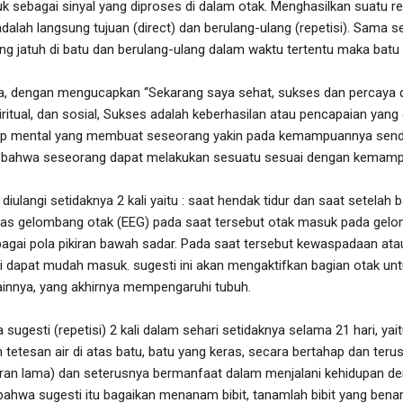
suk sebagai sinyal yang diproses di dalam otak. Menghasilkan suatu 
dalah langsung tujuan (direct) dan berulang-ulang (repetisi). Sama sep
ung jatuh di batu dan berulang-ulang dalam waktu tertentu maka batu
a, dengan mengucapkan “Sekarang saya sehat, sukses dan percaya di
spiritual, dan sosial, Sukses adalah keberhasilan atau pencapaian yan
kap mental yang membuat seseorang yakin pada kemampuannya sendiri
an bahwa seseorang dapat melakukan sesuatu sesuai dengan kemam
diulangi setidaknya 2 kali yaitu : saat hendak tidur dan saat setelah
itas gelombang otak (EEG) pada saat tersebut otak masuk pada gelo
agai pola pikiran bawah sadar. Pada saat tersebut kewaspadaan atau fil
i dapat mudah masuk. sugesti ini akan mengaktifkan bagian otak un
lainnya, yang akhirnya mempengaruhi tubuh.
 sugesti (repetisi) 2 kali dalam sehari setidaknya selama 21 hari, yai
tetesan air di atas batu, batu yang keras, secara bertahap dan teru
kiran lama) dan seterusnya bermanfaat dalam menjalani kehidupan de
ahwa sugesti itu bagaikan menanam bibit, tanamlah bibit yang benar