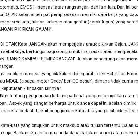
 otomatis, EMOSI - sensasi atas rangsangan, dan lain-lain. Dan ini b
ahun OTAK sebagai tempat pemprosesan memiliki cara kerja yang dapa
t menerima kata,tulisan, kaliman atau gestur (gerak tubuh) yang ber
“JANGAN PIKIRKAN GAJAH”.
n. Di OTAK Kata JANGAN akan memperjelas untuk pikirkan Gajah. JAN
ebaliknya, berfungsi bagi orang untuk menyadari atau memperjelas.
NGAN BUANG SAMPAH SEMBARANGAN” itu akan cenderung akan mema
angan.
 tindakan manusia yang dilakukan dipengaruhi oleh Habit dan Emosi
au MOGE (dibaca: motor Gede/ ber-CC besar), dimana tidak cuma 
keputusan / tindakan lainnya?
kan tentang penggunaan kata ini pada hal yang anda inginkan atau t
an. Aspek yang sangat berharga untuk anda capai ini adalah dimiliki
ri kita berlatih terkait penggunaan kata atau yang lebih dikenal seb
kata-kata yang ditujukan untuk maksud atau tujuan tertentu. Salah sa
pa saja. Bahkan jika anda mau anda dapat lakukan sendiri atau mandi