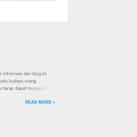
 informasi dari blog ini
hsatu budaya orang
a harap dapat menjadi alat
ermakna. saya menyadari
READ MORE »
gelolaan diri dan corporasi.
 pandangan dan informasi
layanan yang diperoleh
jahi semesta dalam diri,